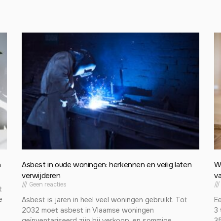
n
Asbest in oude woningen: herkennen en veilig laten
W
verwijderen
va
Geen reacties
t
e
Asbest is jaren in heel veel woningen gebruikt. Tot
E
2032 moet asbest in Vlaamse woningen
3 
geïnventariseerd zijn bij verkoop, en sommige
3