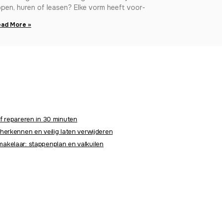
pen, huren of leasen? Elke vorm heeft voor-
ad More »
f repareren in 30 minuten
herkennen en veilig laten verwijderen
akelaar: stappenplan en valkuilen