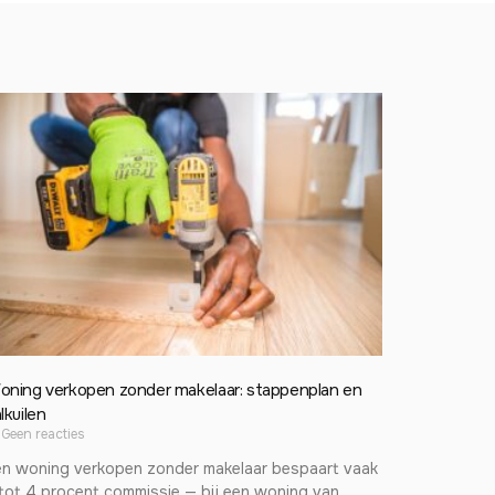
oning verkopen zonder makelaar: stappenplan en
lkuilen
Geen reacties
en woning verkopen zonder makelaar bespaart vaak
tot 4 procent commissie — bij een woning van