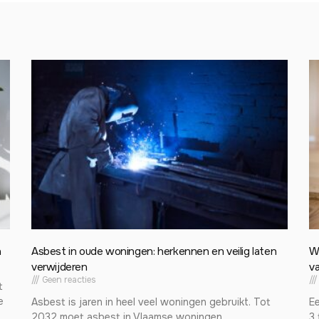
n
Asbest in oude woningen: herkennen en veilig laten
W
verwijderen
va
Geen reacties
t
e
Asbest is jaren in heel veel woningen gebruikt. Tot
E
2032 moet asbest in Vlaamse woningen
3 