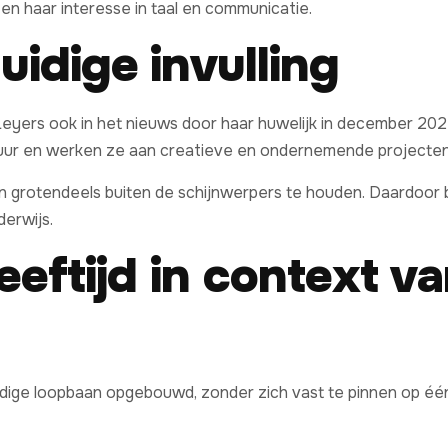
 en haar interesse in taal en communicatie.
uidige invulling
eyers ook in het nieuws door haar huwelijk in december 20
tuur en werken ze aan creatieve en ondernemende projecten
n grotendeels buiten de schijnwerpers te houden. Daardoor bl
derwijs.
eeftijd in context v
jdige loopbaan opgebouwd, zonder zich vast te pinnen op één 