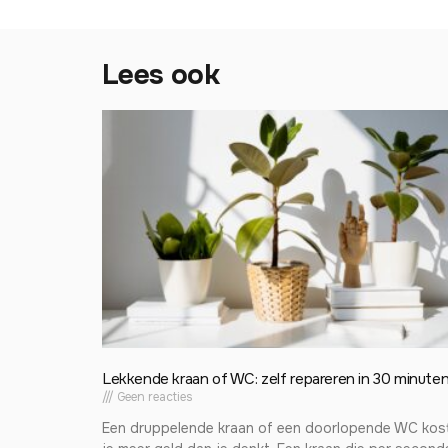
Lees ook
Lekkende kraan of WC: zelf repareren in 30 minute
Geen reacties
Een druppelende kraan of een doorlopende WC kos