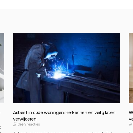
n
Asbest in oude woningen: herkennen en veilig laten
W
verwijderen
va
Geen reacties
t