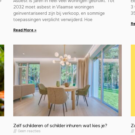
e
Asbest is jaren in heel veel woningen gebruikt. Tot
E
2032 moet asbest in Vlaamse woningen
3 
geïnventariseerd zijn bij verkoop, en sommige
3
toepassingen verplicht verwijderd. Hoe
Re
Read More »
Zelf schilderen of schilder inhuren: wat kies je?
Z
Geen reacties