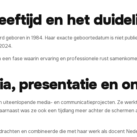
eeftijd en het duide
erd geboren in 1984. Haar exacte geboortedatum is niet publi
 2024.
n een fase waarin ervaring en professionele rust samenkomen,
ia, presentatie en o
in uiteenlopende media- en communicatieprojecten. Ze werkt
aarnaast was ze ook een tijdlang meer achter de schermen act
drachten en combineerde die met haar werk als docent Neder