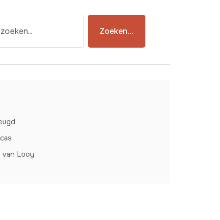
Zoeken...
jeugd
ucas
k van Looy