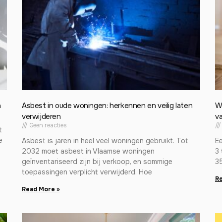
n
Asbest in oude woningen: herkennen en veilig laten
W
verwijderen
va
Geen reacties
t
e
Asbest is jaren in heel veel woningen gebruikt. Tot
E
2032 moet asbest in Vlaamse woningen
3 
geïnventariseerd zijn bij verkoop, en sommige
3
toepassingen verplicht verwijderd. Hoe
Re
Read More »