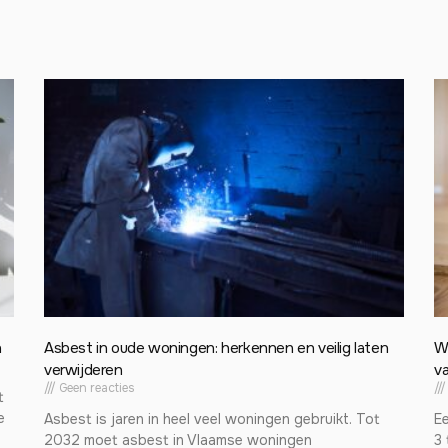
n
Asbest in oude woningen: herkennen en veilig laten
W
verwijderen
va
Geen reacties
t
e
Asbest is jaren in heel veel woningen gebruikt. Tot
E
2032 moet asbest in Vlaamse woningen
3 