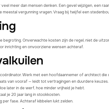
ar veel meer dan mensen denken. Een gevel wijzigen, een raam
ie meestal vergunning vragen. Vraag bij twijfel een stedenb
ing
e begroting. Onverwachte kosten zijn de regel, niet de uitzond
r inrichting en onvoorziene wensen achteraf.
alkuilen
coördinator. Werk met een hoofdaannemer of architect die 
aats van vooraf — leidt tot vertragingen en duurdere keuzes.
 Hoe later in de werf, hoe minder vrijheid je hebt.
aal je 20 jaar lang in stookkosten.
g per fase. Achteraf kibbelen lukt zelden.