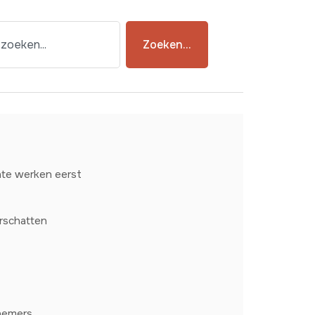
Zoeken...
hte werken eerst
rschatten
t
nemers